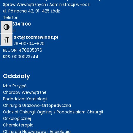
Spraw Wewnętrznych i Administracji w Łodzi
ul. Północna 42, 91–425 Łódź
Telefon
+42 634 11 00
E-mail
kontakt@zozmswlodz.pl
NIP: 726–00-04–820
REGON: 470805076
KRS: 0000023744
Oddziały
Izba Przyjęć
Choroby Wewnętrzne
Pododdział Kardiologii
Chirurgia Urazowo-Ortopedyczna
Oddział Chirurgii Ogólnej z Pododdziałem Chirurgii
Onkologicznej
Chemioterapia
Chirurgia Naczyniowa i Angiologia